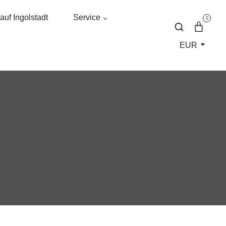
uf Ingolstadt
Service
0
EUR