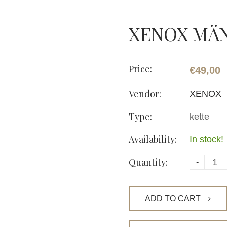
XENOX MÄ
Price:
€49,00
Vendor:
XENOX
Type:
kette
Availability:
In stock!
Quantity:
-
ADD TO CART