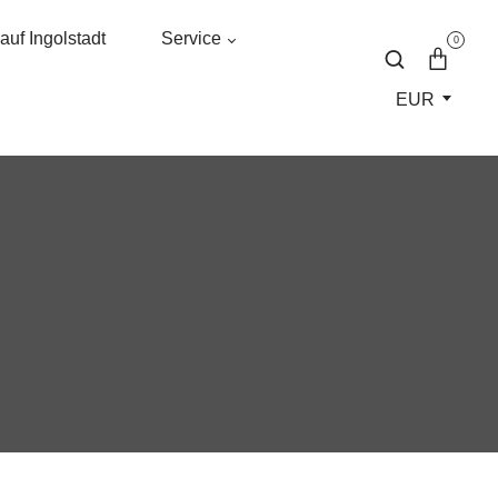
uf Ingolstadt
Service
0
EUR