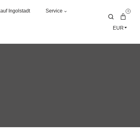
uf Ingolstadt
Service
0
EUR