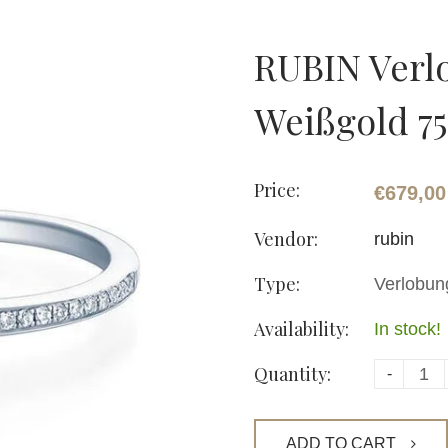
RUBIN Verl
Weißgold 750
Price:
€679,00
Vendor:
rubin
Type:
Verlobun
Availability:
In stock!
Quantity:
-
ADD TO CART