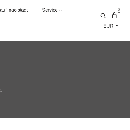
uf Ingolstadt
Service
0
EUR
.