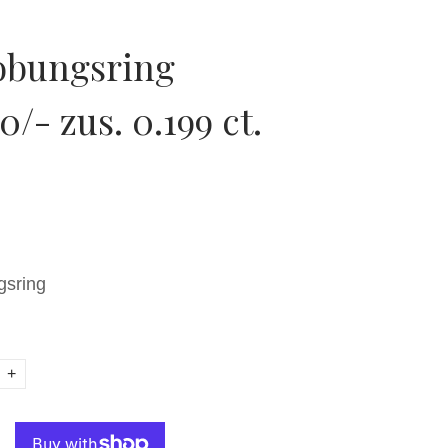
obungsring
/- zus. 0.199 ct.
gsring
+