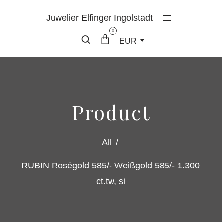
Juwelier Elfinger Ingolstadt
0
EUR
Product
All
/
RUBIN Roségold 585/- Weißgold 585/- 1.300
ct.tw, si