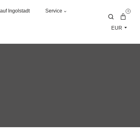
uf Ingolstadt
Service
0
EUR