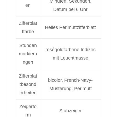
Minuten, Sekunden,
en
Datum bei 6 Uhr
Zifferblat
Helles Perlmuttzifferblatt
tfarbe
Stunden
roségoldfarbene Indizes
markieru
mit Leuchtmasse
ngen
Zifferblat
bicolor, French-Navy-
tbesond
Musterung, Perlmutt
erheiten
Zeigerfo
Stabzeiger
rm