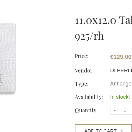
11.0x12.0 T
925/rh
Price:
€129,00
Vendor:
DI PERL
Type:
Anhänge
Availability:
In stock!
Quantity:
-
ADD TO CART