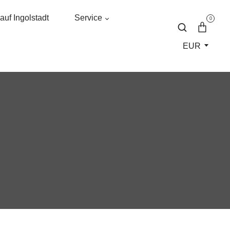
uf Ingolstadt
Service
0
EUR