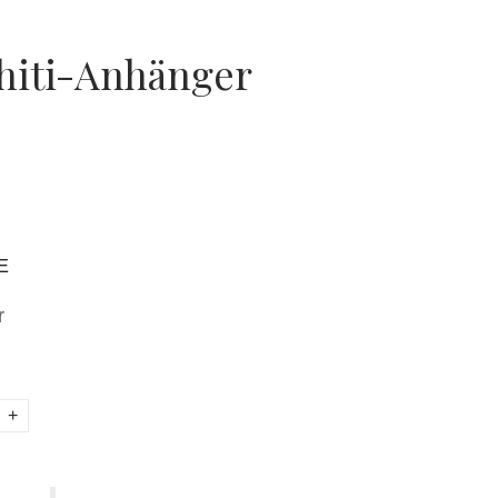
ahiti-Anhänger
E
r
+